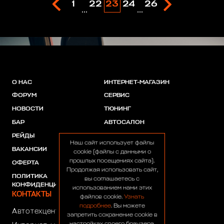
1
22
23
24
26
...
...
О НАС
ИНТЕРНЕТ-МАГАЗИН
ФОРУМ
СЕРВИС
НОВОСТИ
ТЮНИНГ
БАР
АВТОСАЛОН
РЕЙДЫ
АКЦИИ
Наш сайт использует файлы
ВАКАНСИИ
ПАРТНЕРЫ
cookie (файлы с данными о
прошлых посещениях сайта).
ОФЕРТА
Продолжая использовать сайт,
ПОЛИТИКА
вы соглашаетесь с
КОНФИДЕНЦИАЛЬНОСТИ
использованием нами этих
КОНТАКТЫ
файлов cookie.
Узнать
подробнее
. Вы можете
Автотехцентр:
8 (499) 922-44-44
запретить сохранение cookie в