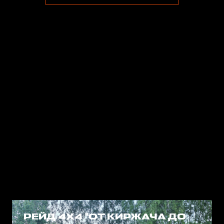
РЕЙД 4Х4 "ОТ КИРЖАЧА ДО