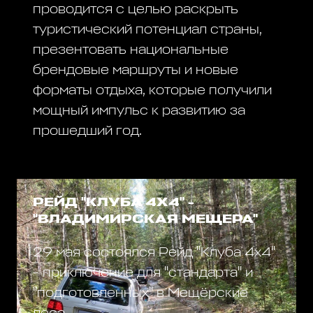
проводится с целью раскрыть
туристический потенциал страны,
презентовать национальные
брендовые маршруты и новые
форматы отдыха, которые получили
мощный импульс к развитию за
прошедший год.
РЕЙД "КЛУБА 4Х4" -
"ВЛАДИМИРСКАЯ МЕЩЕРА"
29 мая состоялся Рейд "Клуба 4х4"
- приключение для "стандарта" и
"подготовленных" в Мещёрские