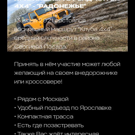
4Х4" - "РАДОНЕЖЬЕ"
13 июня 2021 состоялся
воскресный маршрут "Клуба 4х4"
средней сложности в районе
Сергиева Посада.
Принять в нём участие может любой
желающий на своем внедорожнике
или кроссовере!
• Рядом с Москвой
• Удобный подъезд по Ярославке
• Компактная трасса
• Есть где позастревать
• Также Вас ждёт интересная