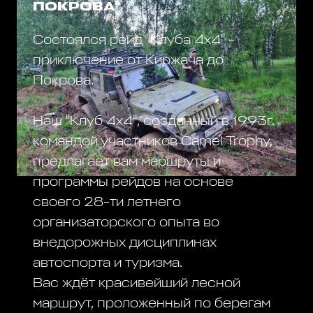
ПОКРОВА"
Состоялся рейд "Клуба 4х4" -
приключение от Киржача до
Покрова.
Наш "Клуб 4х4", созданный в 1993г.
командой участников Camel Trophy,
предлагает вам маршруты и
программы рейдов на основе
своего 28-ти летнего
организаторского опыта во
внедорожных дисциплинах
автоспорта и туризма.
Вас ждёт красивейший лесной
маршрут, проложенный по берегам