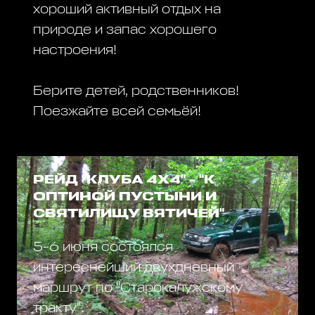
хороший активный отдых на
природе и запас хорошего
настроения!
Берите детей, родственников!
Поезжайте всей семьёй!
РЕЙД "КЛУБА 4Х4" - "К
ОПТИНОЙ ПУСТЫНИ И
СВЯТИЛИЩУ ВЯТИЧЕЙ"
5-6 июня состоялся
интереснейший двухдневный
маршрут по "Старокалужскому
тракту".