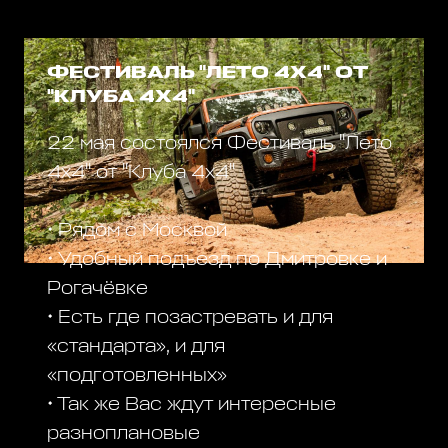
ФЕСТИВАЛЬ "ЛЕТО 4Х4" ОТ
"КЛУБА 4Х4"
22 мая состоялся Фестиваль "Лето
4х4" от "Клуба 4х4"
• Рядом с Москвой
• Удобный подъезд по Дмитровке и
Рогачёвке
• Есть где позастревать и для
«стандарта», и для
«подготовленных»
• Так же Вас ждут интересные
разноплановые