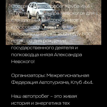
Состоялся автопробег Клуба 4х4 -
«Путями Александра Невского» для
стандартных внедорожников и
кроссоверов, посвящённый
исполняющимуся в 2021 году 800-
летию со дня рождения
государственного деятеля и
полководца князя Александра
Невского!
Организаторы: Межрегиональная
Федерация Автотуризма, Клуб 4х4.
Наш автопробег – это живая
история и энергетика тех