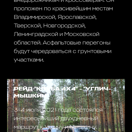
внедорожникам и кроссоверам. Он
проложен по красивейшим местам
Владимирской, Ярославской,
Тверской, Новгородской,
Ленинградской и Московской
областей. Асфальтовые перегоны
будут чередоваться с грунтовыми
участками.
РЕЙД "КЛУБА 4Х4" - "УГЛИЧ-
МЫШКИН"
3-4 июля 2021 года состоялся
интереснейший двухдневный
маршрут к Угличу и Мышкину.