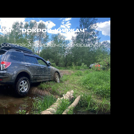
4Х4" - "ПОКРОВ-КИРЖАЧ"
 состоляся - Киржачский маршрут!