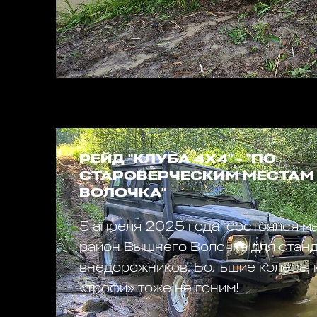
РЕЙД "КЛУБА 4Х4" - "ПО
СТАРОВЕРЧЕСКИМ МЕСТАМ
ВОЛОЧКА"
5 апреля 2025 года состоялся м
район Вышнего Волочка для стан
внедорожников. Большие колёса, к
«трофи» тоже не гоним!