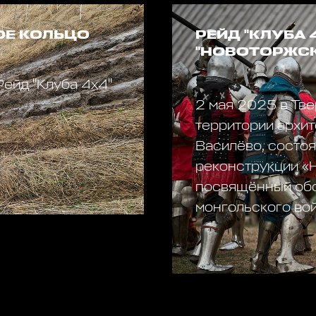
ТОЕ КОЛЬЦО
РЕЙД "КЛУБА
"НОВОТОРЖСК
Рейд "Клуба 4х4"
2 мая 2025 в Тве
территории архи
Василёво, состо
реконструкции «
посвящённый обо
монгольского вой