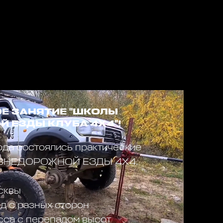
Е ЗАНЯТИЕ "ШКОЛЫ
 ЕЗДЫ КЛУБА 4Х4"!
ода состоялись практические
 ВНЕДОРОЖНОЙ ЕЗДЫ 4Х4.
сквы
д с разных сторон
сса с перепадом высот