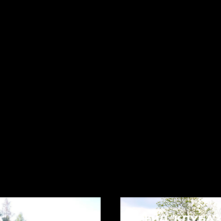
А"
РЕЙД "КЛУБА 