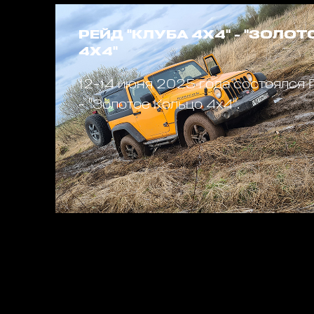
РЕЙД "КЛУБА 4Х4" - "ЗОЛО
4Х4"
12-14 июня 2025 года состоялся 
- "Золотое Кольцо 4х4".