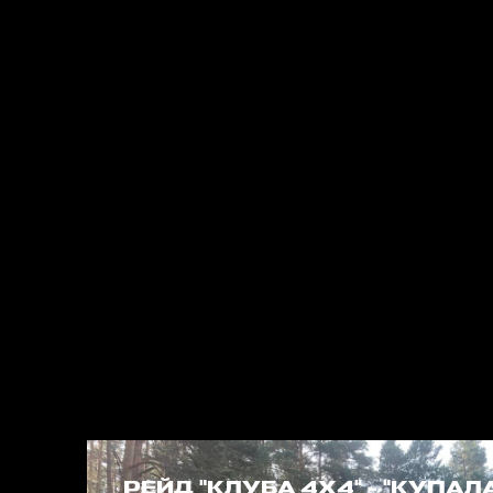
РЕЙД "КЛУБА 4Х4" - "КУПАЛ