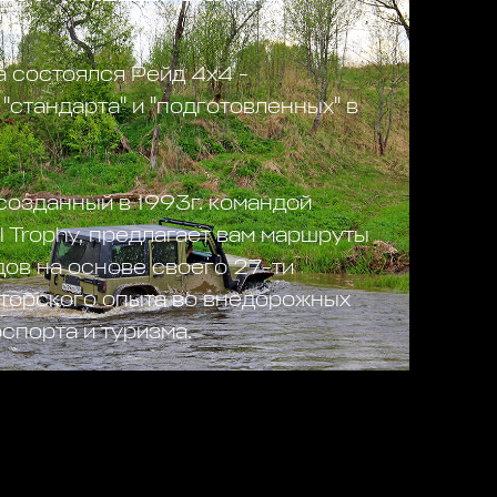
 состоялся Рейд 4х4 -
"стандарта" и "подготовленных" в
созданный в 1993г. командой
 Trophy, предлагает вам маршруты
ов на основе своего 27-ти
аторского опыта во внедорожных
спорта и туризма.