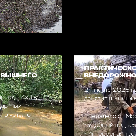
ПРАКТИЧЕСКО
 ВЫШНЕГО
ВНЕДОРОЖНОЙ
29 марта 2025 г
аршрут 4х4 в
занятия ШКОЛЫ
дартных
то устал от
• Недалеко от Мо
• Удобный подъез
• Интересная тра