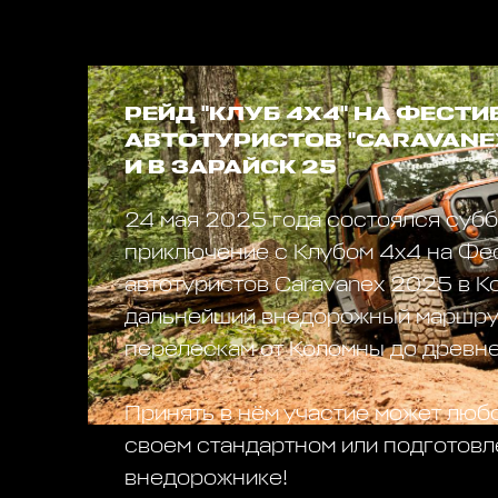
РЕЙД "КЛУБ 4Х4" НА ФЕСТИ
АВТОТУРИСТОВ "CARAVANE
И В ЗАРАЙСК 25
24 мая 2025 года состоялся суб
приключение с Клубом 4х4 на Фе
автотуристов Caravanex 2025 в Ко
дальнейший внедорожный маршрут
перелескам от Коломны до древне
Принять в нём участие может лю
своем стандартном или подготов
внедорожнике!