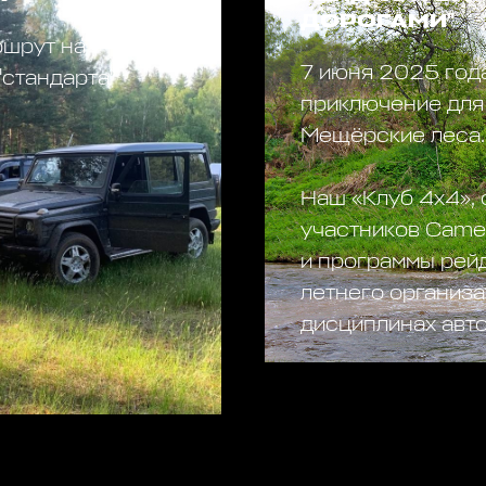
ДОРОГАМИ"
ршрут на
7 июня 2025 года
"стандарта"
приключение для 
Мещёрские леса.
Наш «Клуб 4х4», 
участников Camel
и программы рейд
летнего организ
дисциплинах авто