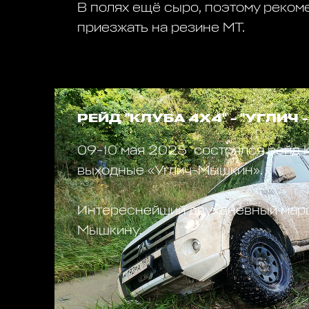
В полях ещё сыро, поэтому реко
приезжать на резине МТ.
РЕЙД "КЛУБА 4Х4" - "УГЛИЧ
09-10 мая 2025 состоялся рейд 
выходные «Углич-Мышкин».
Интереснейший двухдневный марш
Мышкину.