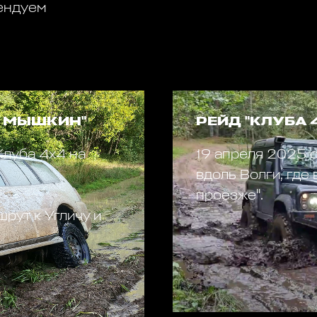
мендуем
 - МЫШКИН"
РЕЙД "КЛУБА 4
Клуба 4х4 на
19 апреля 2025 
вдоль Волги, где
проезже".
рут к Угличу и