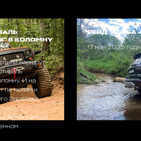
ВАЛЬ
РЕЙД "КЛУБА 
X" В КОЛОМНУ
17 мая 2025 года
ботний маршрут-
стиваль
ломну. И на
 по полям и
го Зарайска.
бой желающий на
ленном