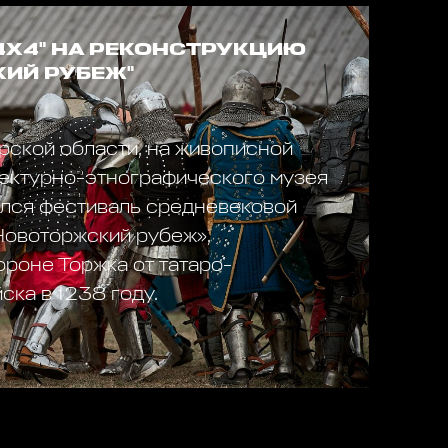
 4Х4" НА РЕКОНСТРУКЦИЮ
ИЙ РУБЕЖ"
рской области, на живописной
тектурно-этнографического музея
ялся фестиваль средневековой
Новоторжский рубеж»,
роне Торжка от татаро-
ска в 1238 году.