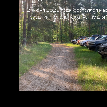
21 июня 2025 года состоялся ма
праздник “Купала” к Калязину для 