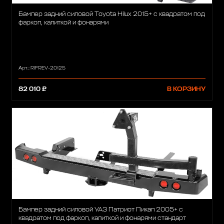
Бампер задний силовой Toyota Hilux 2015+ с квадратом под
фаркоп, калиткой и фонарями
Арт.: RIFREV-20125
82 010 ₽
В КОРЗИНУ
Бампер задний силовой УАЗ Патриот Пикап 2005+ с
квадратом под фаркоп, калиткой и фонарями стандарт