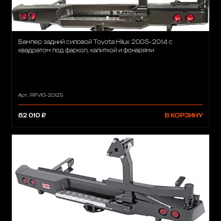
Бампер задний силовой Toyota Hilux 2005-2014 с
квадратом под фаркоп, калиткой и фонарями
Арт.: RIFVIG-20125
82 010 ₽
В КОРЗИНУ