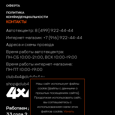
ОФЕРТА
ПОЛИТИКА
КОНФИДЕНЦИАЛЬНОСТИ
КОНТАКТЫ
Автотехцентр:
8 (499) 922-44-44
Интернет-магазин:
+7 (916) 922-44-44
Адреса и схемы проезда
Время работы автотехцентра:
ПН-СБ 10:00-21:00, ВСК 10:00-19:00
Время работы интернет-магазина:
ПН-ПТ 10:00-19:00
club4x4@club4x4.ru
shop@club4x4.ru
Наш сайт использует файлы
cookie (файлы с данными о
прошлых посещениях сайта).
Продолжая использовать сайт,
вы соглашаетесь с
использованием нами этих
Работаем для вас:
файлов cookie.
Узнать
33 года 2 месяца 24 дня