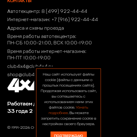
КОНТАКТЫ
Автотехцентр:
8 (499) 922-44-44
Интернет-магазин:
+7 (916) 922-44-44
Адреса и схемы проезда
Время работы автотехцентра:
ПН-СБ 10:00-21:00, ВСК 10:00-19:00
Время работы интернет-магазина:
ПН-ПТ 10:00-19:00
club4x4@club4x4.ru
shop@club4x4.ru
Наш сайт использует файлы
cookie (файлы с данными о
прошлых посещениях сайта).
Продолжая использовать сайт,
вы соглашаетесь с
использованием нами этих
Работаем для вас:
файлов cookie.
Узнать
33 года 2 месяца 24 дня
подробнее
. Вы можете
запретить сохранение cookie в
настройках своего браузера.
© 1991-2026 ООО «Сервис 4х4»
ПОДТВЕРЖДАЮ