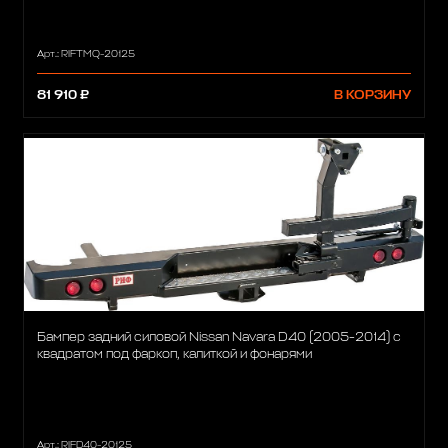
Арт.: RIFTMQ-20125
81 910 ₽
В КОРЗИНУ
Бампер задний силовой Nissan Navara D40 (2005-2014) с
квадратом под фаркоп, калиткой и фонарями
Арт.: RIFD40-20125