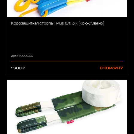
Корозащитная стропа TPlus 10т. 3м.(Крюк/Звено)
Арт.: T000535
1 900 ₽
В КОРЗИНУ