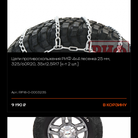
Цепи противоскольжения РИФ 4х4 лесенка 25 мм,
325/60R20, 35x12.5R17 (к-т 2 шт.)
Арт.: RIF18-0-0003235
9 190 ₽
В КОРЗИНУ