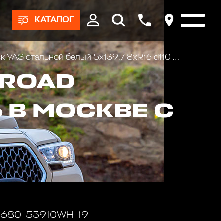
КАТАЛОГ
 УАЗ стальной белый 5x139,7 8xR16 d110 ET-19
-ROAD
 В МОСКВЕ С
 1680-53910WH-19