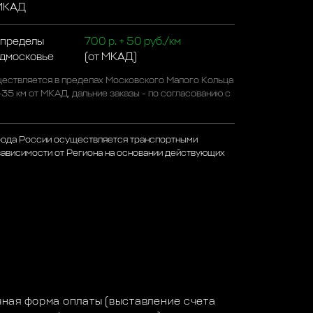
 МКАД
 пределы
700 р. + 50 руб./км
одмосковье
(от МКАД)
ествляется в пределах Московского Малого Кольца
-35 км от МКАД, дальние заказы - по согласованию с
рода России осуществляется транспортными
зависимости от Региона на основании действующих
а
ная форма оплаты (выставление счета