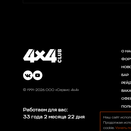
О НА
ФОР
НОВ
БАР
РЕЙ
© 1991-2026 ООО «Сервис 4х4»
ВАК
ОФЕ
ПОЛ
Работаем для вас:
33 года 2 месяца 22 дня
Наш сайт испол
Продолжая испо
cookie.
Узнать п