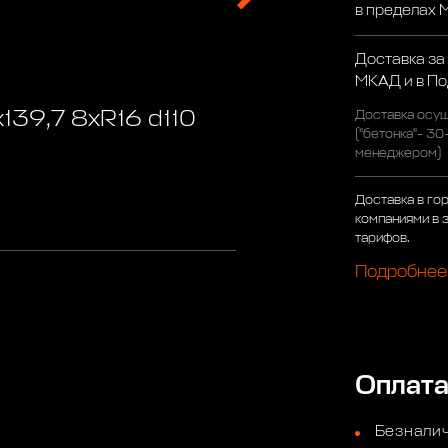
в пределах
Доставка за
МКАД и в П
139,7 8xR16 d110
Доставка осущ
("бетонка"- 30
менеджером)
Доставка в го
компаниями в 
тарифов.
Подробнее
Оплат
Безналич