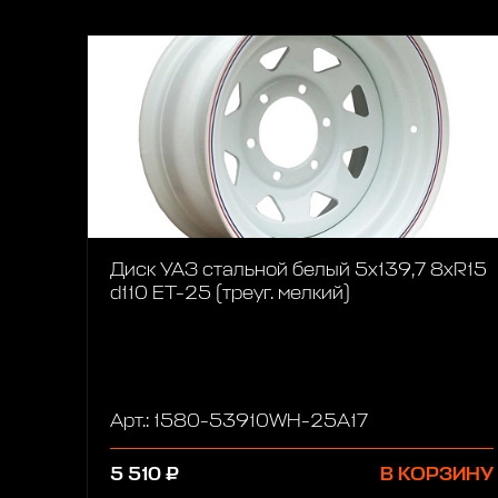
Диск УАЗ стальной белый 5x139,7 8xR15
d110 ET-25 (треуг. мелкий)
Арт.: 1580-53910WH-25A17
5 510 ₽
В КОРЗИНУ