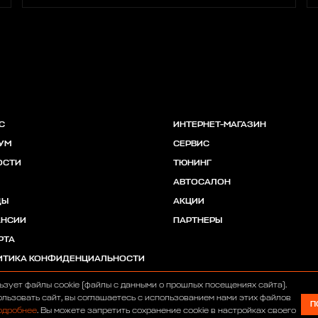
С
ИНТЕРНЕТ-МАГАЗИН
УМ
СЕРВИС
ОСТИ
ТЮНИНГ
АВТОСАЛОН
ДЫ
АКЦИИ
АНСИИ
ПАРТНЕРЫ
РТА
ИТИКА КОНФИДЕНЦИАЛЬНОСТИ
ьзует файлы cookie (файлы с данными о прошлых посещениях сайта).
льзовать сайт, вы соглашаетесь с использованием нами этих файлов
П
одробнее
. Вы можете запретить сохранение cookie в настройках своего