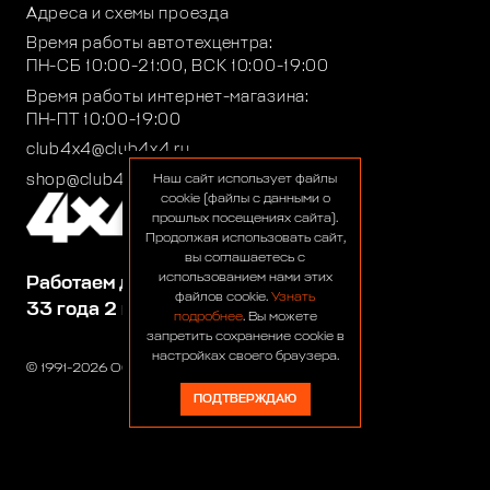
Адреса и схемы проезда
Время работы автотехцентра:
ПН-СБ 10:00-21:00, ВСК 10:00-19:00
Время работы интернет-магазина:
ПН-ПТ 10:00-19:00
club4x4@club4x4.ru
shop@club4x4.ru
Наш сайт использует файлы
cookie (файлы с данными о
прошлых посещениях сайта).
Продолжая использовать сайт,
вы соглашаетесь с
использованием нами этих
Работаем для вас:
файлов cookie.
Узнать
33 года 2 месяца 24 дня
подробнее
. Вы можете
запретить сохранение cookie в
настройках своего браузера.
© 1991-2026 ООО «Сервис 4х4»
ПОДТВЕРЖДАЮ