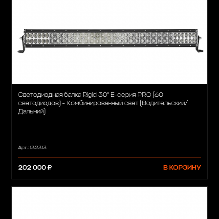
Светодиодная балка Rigid 30" Е-серия PRO (60
светодиодов) - Комбинированный свет (Водительский/
Дальний)
Арт.: 132313
202 000 ₽
В КОРЗИНУ