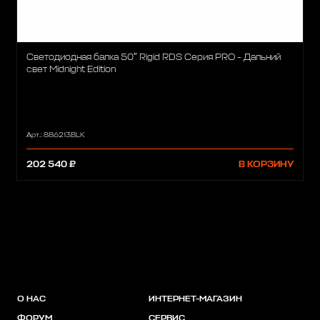
Светодиодная балка 50″ Rigid RDS Серия PRO - Дальний
свет Midnight Edition
Арт.: 886213BLK
202 540 ₽
В КОРЗИНУ
О НАС
ИНТЕРНЕТ-МАГАЗИН
ФОРУМ
СЕРВИС