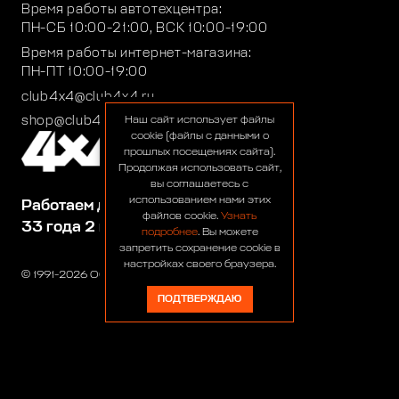
Время работы автотехцентра:
ПН-СБ 10:00-21:00, ВСК 10:00-19:00
Время работы интернет-магазина:
ПН-ПТ 10:00-19:00
club4x4@club4x4.ru
shop@club4x4.ru
Наш сайт использует файлы
cookie (файлы с данными о
прошлых посещениях сайта).
Продолжая использовать сайт,
вы соглашаетесь с
использованием нами этих
Работаем для вас:
файлов cookie.
Узнать
33 года 2 месяца 26 дней
подробнее
. Вы можете
запретить сохранение cookie в
настройках своего браузера.
© 1991-2026 ООО «Сервис 4х4»
ПОДТВЕРЖДАЮ