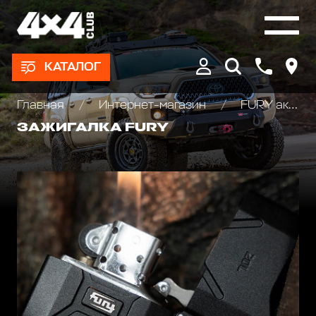
КАТАЛОГ
Главная
Интернет-магазин
FURY аксессуары Jeep Wrangler JL\JT\JK
ЗАЖИГАЛКА FURY