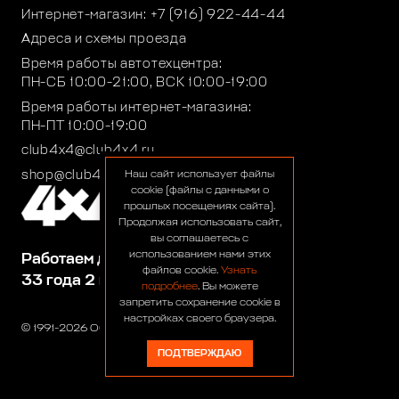
Интернет-магазин:
+7 (916) 922-44-44
Адреса и схемы проезда
Время работы автотехцентра:
ПН-СБ 10:00-21:00, ВСК 10:00-19:00
Время работы интернет-магазина:
ПН-ПТ 10:00-19:00
club4x4@club4x4.ru
shop@club4x4.ru
Наш сайт использует файлы
cookie (файлы с данными о
прошлых посещениях сайта).
Продолжая использовать сайт,
вы соглашаетесь с
использованием нами этих
Работаем для вас:
файлов cookie.
Узнать
33 года 2 месяца 23 дня
подробнее
. Вы можете
запретить сохранение cookie в
настройках своего браузера.
© 1991-2026 ООО «Сервис 4х4»
ПОДТВЕРЖДАЮ