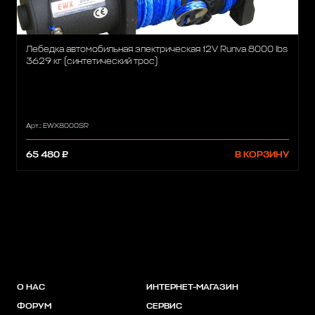
Лебедка автомобильная электрическая 12V Runva 8000 lbs
3629 кг (синтетический трос)
Арт.: EWX8000SR
65 480 ₽
В КОРЗИНУ
О НАС
ИНТЕРНЕТ-МАГАЗИН
ФОРУМ
СЕРВИС