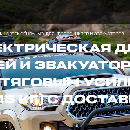
и автомобильные, для квадроциклов и эвакуаторов
ЕКТРИЧЕСКАЯ Д
Й И ЭВАКУАТО
 ТЯГОВЫМ УСИЛ
5 КГ) С ДОСТА