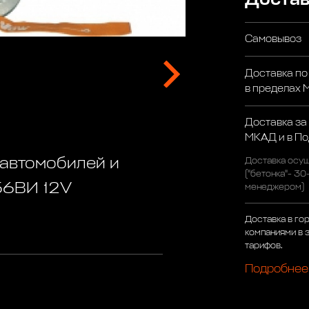
Самовывоз
Доставка по
в пределах
Доставка за
МКАД и в П
 автомобилей и
Доставка осущ
("бетонка"- 30
56ВИ 12V
менеджером)
Доставка в го
компаниями в 
тарифов.
Подробнее