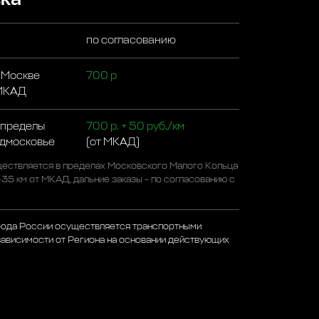
по согласованию
 Москве
700 р
 МКАД
 пределы
700 р. + 50 руб./км
одмосковье
(от МКАД)
ествляется в пределах Московского Малого Кольца
-35 км от МКАД, дальние заказы - по согласованию с
рода России осуществляется транспортными
зависимости от Региона на основании действующих