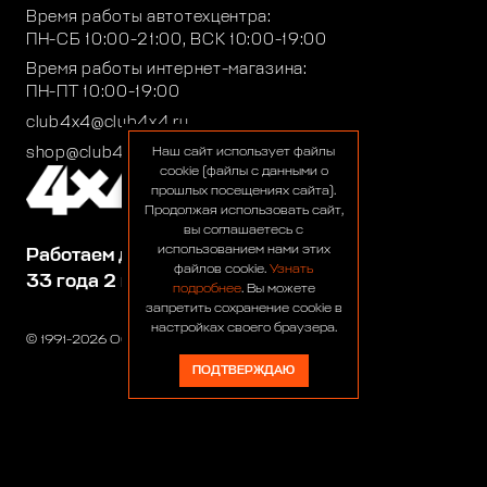
Время работы автотехцентра:
ПН-СБ 10:00-21:00, ВСК 10:00-19:00
Время работы интернет-магазина:
ПН-ПТ 10:00-19:00
club4x4@club4x4.ru
shop@club4x4.ru
Наш сайт использует файлы
cookie (файлы с данными о
прошлых посещениях сайта).
Продолжая использовать сайт,
вы соглашаетесь с
использованием нами этих
Работаем для вас:
файлов cookie.
Узнать
33 года 2 месяца 24 дня
подробнее
. Вы можете
запретить сохранение cookie в
настройках своего браузера.
© 1991-2026 ООО «Сервис 4х4»
ПОДТВЕРЖДАЮ