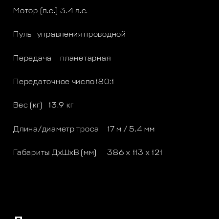
Мотор (л.с.)
3.4 л.с.
Пульт управления
проводной
Передача
планетарная
Передаточное число
180:1
Вес (кг)
13.9 кг
Длина/диаметр троса
17 м / 5.4 мм
Габариты ДхШхВ (мм)
386 х 113 х 121