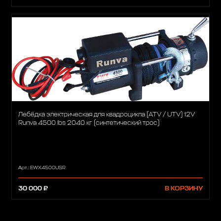
Лебёдка электрическая для квадроцикла (ATV / UTV) 12V
Runva 4500 lbs 2040 кг (синтетический трос)
Арт.: EWX4500USR
30 000 ₽
В КОРЗИНУ