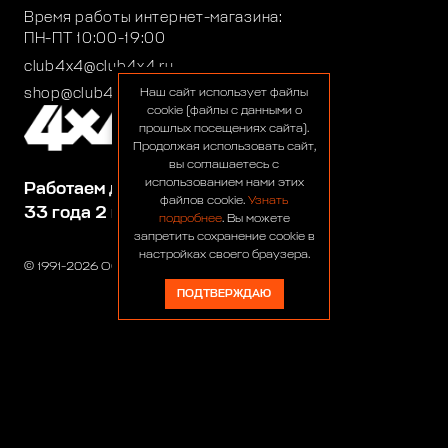
Время работы интернет-магазина:
ПН-ПТ 10:00-19:00
club4x4@club4x4.ru
shop@club4x4.ru
Наш сайт использует файлы
cookie (файлы с данными о
прошлых посещениях сайта).
Продолжая использовать сайт,
вы соглашаетесь с
использованием нами этих
Работаем для вас:
файлов cookie.
Узнать
33 года 2 месяца 23 дня
подробнее
. Вы можете
запретить сохранение cookie в
настройках своего браузера.
© 1991-2026 ООО «Сервис 4х4»
ПОДТВЕРЖДАЮ