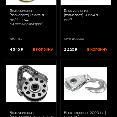
Блок усиления
Блок усиления
(полиспаст) Telawei 10
(полиспаст) RUNVA 10
мм/4 т (под
мм/7 т
синтетический трос)
Арт.: T165
Арт.: PBK15000
4 540 ₽
В КОРЗИНУ
2 220 ₽
В КОРЗИНУ
Блок усиления
Блок с крюком 12000 lbs (