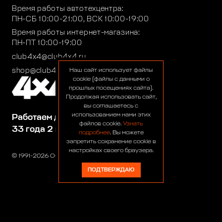
Время работы автотехцентра:
ПН-СБ 10:00-21:00, ВСК 10:00-19:00
Время работы интернет-магазина:
ПН-ПТ 10:00-19:00
club4x4@club4x4.ru
shop@club4x4.ru
Наш сайт использует файлы
cookie (файлы с данными о
прошлых посещениях сайта).
Продолжая использовать сайт,
вы соглашаетесь с
использованием нами этих
Работаем для вас:
файлов cookie.
Узнать
33 года 2 месяца 24 дня
подробнее
. Вы можете
запретить сохранение cookie в
настройках своего браузера.
© 1991-2026 ООО «Сервис 4х4»
ПОДТВЕРЖДАЮ