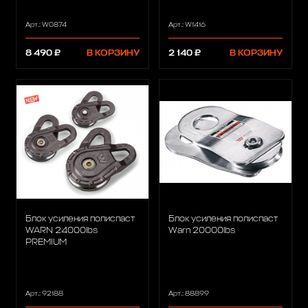
Арт.: W0874
Арт.: W1416
8 490 ₽
В КОРЗИНУ
2 140 ₽
В КОРЗИНУ
Блок усиления полиспаст
Блок усиления полиспаст
WARN 24000lbs
Warn 20000lbs
PREMIUM
Арт.: 92188
Арт.: 88899