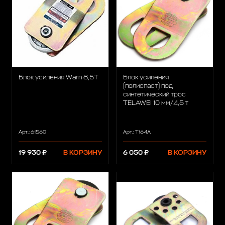
Блок усиления Warn 8,5T
Блок усиления
(полиспаст) под
синтетический трос
TELAWEI 10 мм/4,5 т
Арт.: 61560
Арт.: T164A
19 930 ₽
В КОРЗИНУ
6 050 ₽
В КОРЗИНУ