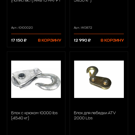
(полиспаст) ARB 13 мм/9 т
5450 кг )
Арт.: 10100020
Арт.: W0872
17 150 ₽
В КОРЗИНУ
12 990 ₽
В КОРЗИНУ
Блок с крюком 10000 lbs
Блок для лебедки ATV
(4540 кг)
2000 Lbs