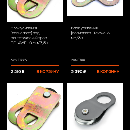
Блок усиления
Блок усиления
(полиспаст) под
(полиспаст) Telawei 6
синтетический трос
мм/3 т
TELAWEI 10 мм/3,5 т
Арт.: T166A
Арт.: T166
2 210 ₽
В КОРЗИНУ
3 390 ₽
В КОРЗИНУ