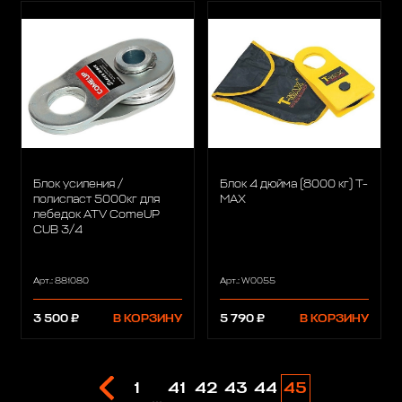
Блок усиления /
Блок 4 дюйма (8000 кг) T-
полиспаст 5000кг для
MAX
лебедок ATV ComeUP
CUB 3/4
Арт.: 881080
Арт.: W0055
3 500 ₽
В КОРЗИНУ
5 790 ₽
В КОРЗИНУ
1
41
42
43
44
45
...