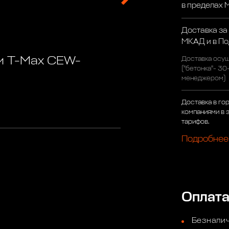
в пределах
Доставка за
МКАД и в П
и T-Max CEW-
Доставка осущ
("бетонка"- 30
менеджером)
Доставка в го
компаниями в 
тарифов.
Подробнее
Оплат
Безналич