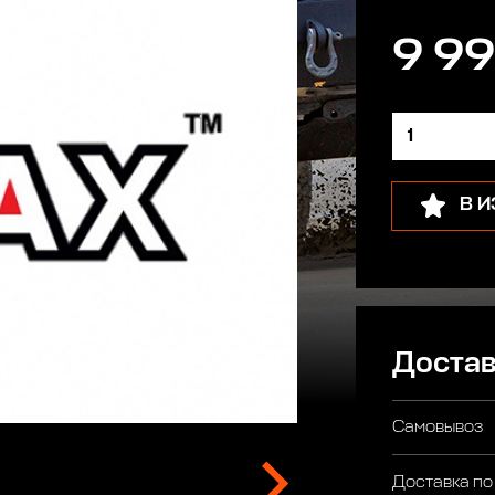
9 99
В 
Достав
Самовывоз
Доставка по