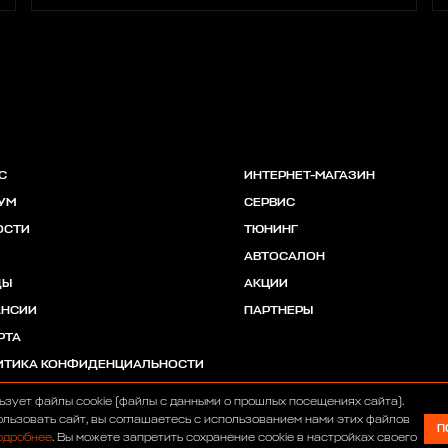
С
ИНТЕРНЕТ-МАГАЗИН
УМ
СЕРВИС
ОСТИ
ТЮНИНГ
АВТОСАЛОН
ДЫ
АКЦИИ
АНСИИ
ПАРТНЕРЫ
РТА
ИТИКА КОНФИДЕНЦИАЛЬНОСТИ
ьзует файлы cookie (файлы с данными о прошлых посещениях сайта).
льзовать сайт, вы соглашаетесь с использованием нами этих файлов
П
одробнее
. Вы можете запретить сохранение cookie в настройках своего