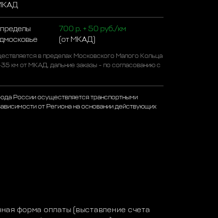
 МКАД
 пределы
700 р. + 50 руб./км
одмосковье
(от МКАД)
ествляется в пределах Московского Малого Кольца
-35 км от МКАД, дальние заказы - по согласованию с
рода России осуществляется транспортными
зависимости от Региона на основании действующих
а
ная форма оплаты (выставление счета