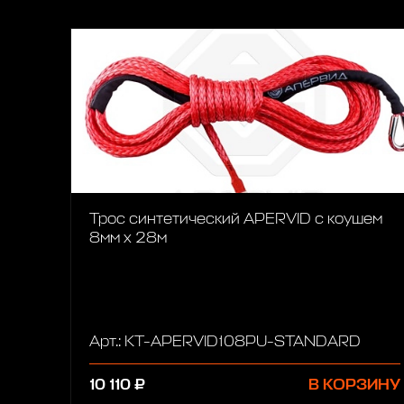
Трос синтетический APERVID с коушем
8мм х 28м
Арт.: KT-APERVID108PU-STANDARD
10 110 ₽
В КОРЗИНУ