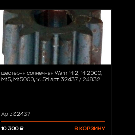
шестерня солнечная Warn M12, M12000,
M15, M15000, 16.5ti арт. 32437 / 24832
Арт.: 32437
10 300 ₽
В КОРЗИНУ