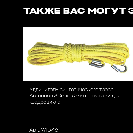
ТАКЖЕ ВАС МОГУТ 
Удлинитель синтетического троса
Автоспас 30м х 5.5мм с коушами для
квадроцикла
Арт.: W1546