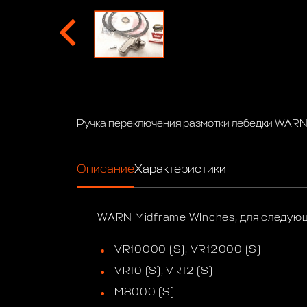
Ручка переключения размотки лебедки WARN
Описание
Характеристики
WARN Midframe WInches, для следующ
VR10000 (S), VR12000​ (S)
VR10 (S), VR12 (S)
M8000 (S)