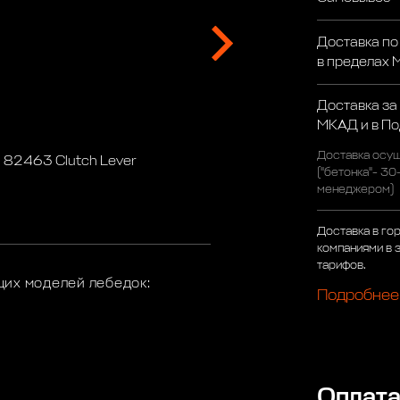
Доставка по
в пределах
Доставка за
МКАД и в П
Доставка осущ
 82463 Clutch Lever
("бетонка"- 30
менеджером)
Доставка в го
компаниями в 
тарифов.
их моделей лебедок:
Подробнее
Оплат