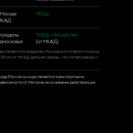
 Москве
700 р
 МКАД
 пределы
700 р. + 50 руб./км
одмосковье
(от МКАД)
ествляется в пределах Московского Малого Кольца
-35 км от МКАД, дальние заказы - по согласованию с
рода России осуществляется транспортными
зависимости от Региона на основании действующих
а