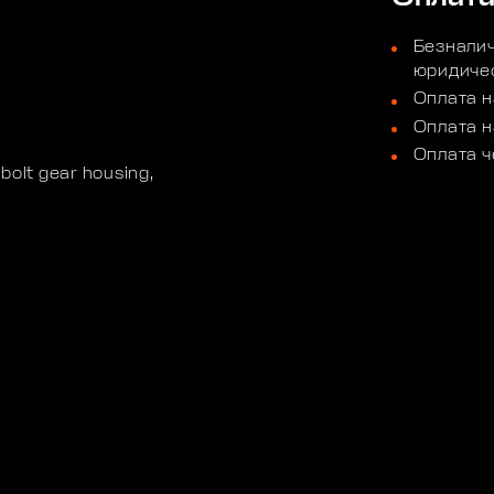
Безналич
юридичес
Оплата н
Оплата н
Оплата ч
olt gear housing,