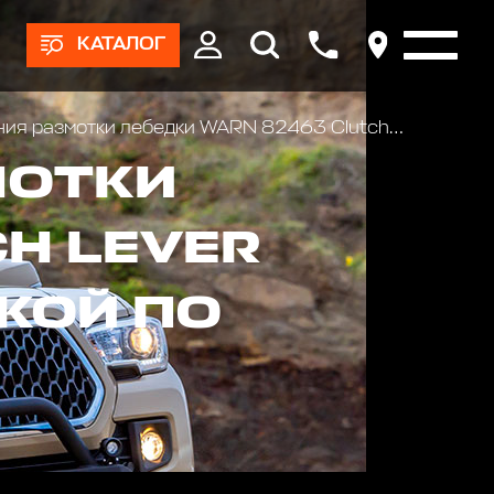
КАТАЛОГ
я размотки лебедки WARN 82463 Clutch Lever
МОТКИ
H LEVER
КОЙ ПО