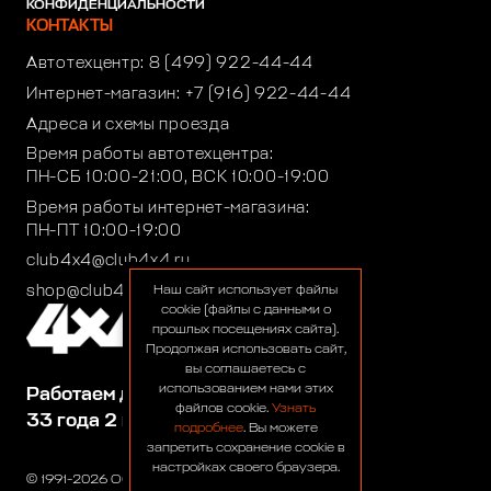
КОНФИДЕНЦИАЛЬНОСТИ
КОНТАКТЫ
Автотехцентр:
8 (499) 922-44-44
Интернет-магазин:
+7 (916) 922-44-44
Адреса и схемы проезда
Время работы автотехцентра:
ПН-СБ 10:00-21:00, ВСК 10:00-19:00
Время работы интернет-магазина:
ПН-ПТ 10:00-19:00
club4x4@club4x4.ru
shop@club4x4.ru
Наш сайт использует файлы
cookie (файлы с данными о
прошлых посещениях сайта).
Продолжая использовать сайт,
вы соглашаетесь с
использованием нами этих
Работаем для вас:
файлов cookie.
Узнать
33 года 2 месяца 24 дня
подробнее
. Вы можете
запретить сохранение cookie в
настройках своего браузера.
© 1991-2026 ООО «Сервис 4х4»