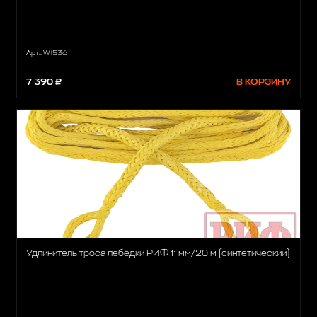
Арт.: W1536
7 390 ₽
В КОРЗИНУ
Удлинитель троса лебёдки РИФ 11 мм/20 м (синтетический)