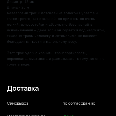
Диаметр -12 мм
Длина - 25 м
Кевларовый трос изготовлен из волокон Dyneema и
также прочен, как стальной, но при этом он очень
легкий, износостойки и абсолютно безопасный в
использовании – даже если он порвется под нагрузкой,
тяжелых травм человеку и автомобилю не нанесет
благодаря мягкости и маленькому весу.
Этот трос удобно хранить, транспортировать,
переносить, сматывать и разматывать, к тому же он не
тонет в воде.
Доставка
Самовывоз
по согласованию