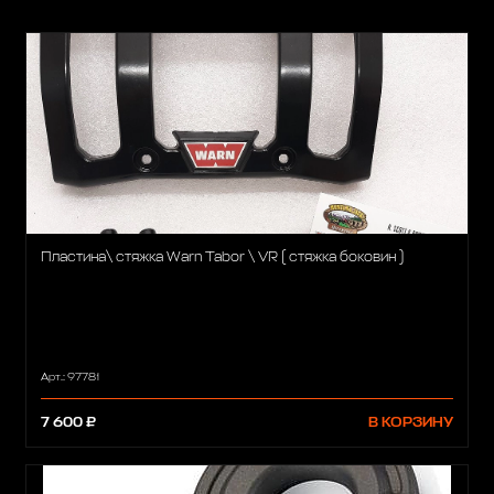
Пластина\ стяжка Warn Tabor \ VR ( стяжка боковин )
Арт.: 97781
7 600 ₽
В КОРЗИНУ