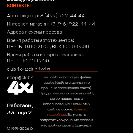
КОНФИДЕНЦИАЛЬНОСТИ
КОНТАКТЫ
Автотехцентр:
8 (499) 922-44-44
Интернет-магазин:
+7 (916) 922-44-44
Адреса и схемы проезда
Время работы автотехцентра:
ПН-СБ 10:00-21:00, ВСК 10:00-19:00
Время работы интернет-магазина:
ПН-ПТ 10:00-19:00
club4x4@club4x4.ru
shop@club4x4.ru
Наш сайт использует файлы
cookie (файлы с данными о
прошлых посещениях сайта).
Продолжая использовать сайт,
вы соглашаетесь с
использованием нами этих
Работаем для вас:
файлов cookie.
Узнать
33 года 2 месяца 23 дня
подробнее
. Вы можете
запретить сохранение cookie в
настройках своего браузера.
© 1991-2026 ООО «Сервис 4х4»