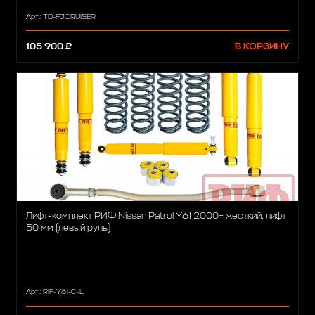
Арт.: TD-FJCRUISER
105 900 ₽
В КОРЗИНУ
Лифт-комплект РИФ Nissan Patrol Y61 2000+ жесткий, лифт
50 мм (левый руль)
Арт.: RIF-Y61-C-L