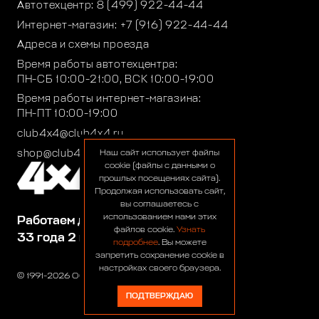
Автотехцентр:
8 (499) 922-44-44
Интернет-магазин:
+7 (916) 922-44-44
Адреса и схемы проезда
Время работы автотехцентра:
ПН-СБ 10:00-21:00, ВСК 10:00-19:00
Время работы интернет-магазина:
ПН-ПТ 10:00-19:00
club4x4@club4x4.ru
shop@club4x4.ru
Наш сайт использует файлы
cookie (файлы с данными о
прошлых посещениях сайта).
Продолжая использовать сайт,
вы соглашаетесь с
использованием нами этих
Работаем для вас:
файлов cookie.
Узнать
33 года 2 месяца 23 дня
подробнее
. Вы можете
запретить сохранение cookie в
настройках своего браузера.
© 1991-2026 ООО «Сервис 4х4»
ПОДТВЕРЖДАЮ