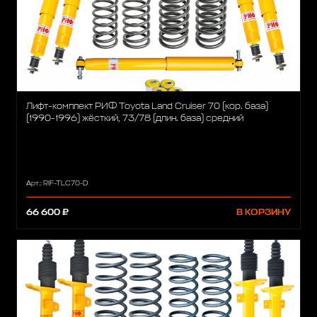
Лифт-комплект РИФ Toyota Land Cruiser 70 (кор. база)
(1990-1996) жёсткий, 73/78 (длин. база) средний
Арт.: RIF-TLC70-D
66 600 ₽
В КОРЗИНУ