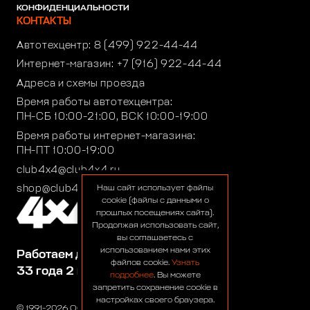
КОНФИДЕНЦИАЛЬНОСТИ
КОНТАКТЫ
Автотехцентр:
8 (499) 922-44-44
Интернет-магазин:
+7 (916) 922-44-44
Адреса и схемы проезда
Время работы автотехцентра:
ПН-СБ 10:00-21:00, ВСК 10:00-19:00
Время работы интернет-магазина:
ПН-ПТ 10:00-19:00
club4x4@club4x4.ru
shop@club4x4.ru
Наш сайт использует файлы
cookie (файлы с данными о
прошлых посещениях сайта).
Продолжая использовать сайт,
вы соглашаетесь с
использованием нами этих
Работаем для вас:
файлов cookie.
Узнать
33 года 2 месяца 25 дней
подробнее
. Вы можете
запретить сохранение cookie в
настройках своего браузера.
© 1991-2026 ООО «Сервис 4х4»