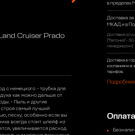
в пределах
Доставка за
МКАД и в П
Land Cruiser Prado
Доставка осущ
("бетонка"- 30
менеджером)
Доставка в го
компаниями в 
тарифов.
Подробнее
д с немецкого – трубка для
здуха как можно дальше от
оды. • Пыль и другие
 строя самый лучший
Оплат
ю, песку, особенно если вы
ника всегда стоит шлейф из
ется, увеличивается расход
Безналич