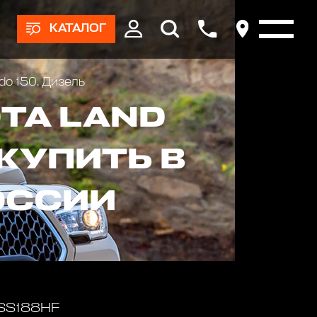
КАТАЛОГ
do 150. Дизель
TA LAND
 КУПИТЬ В
ОССИИ
 SS188HF