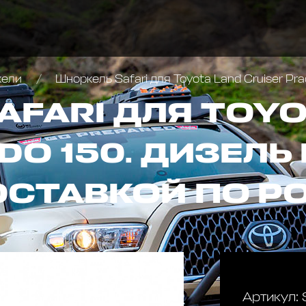
кели
Шноркель Safari для Toyota Land Cruiser Pra
AFARI ДЛЯ TOYO
DO 150. ДИЗЕЛЬ
ОСТАВКОЙ ПО Р
Артикул: