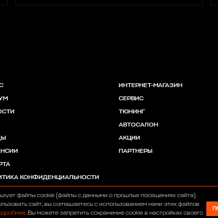
С
ИНТЕРНЕТ-МАГАЗИН
УМ
СЕРВИС
ОСТИ
ТЮНИНГ
АВТОСАЛОН
ДЫ
АКЦИИ
АНСИИ
ПАРТНЕРЫ
РТА
ИТИКА КОНФИДЕНЦИАЛЬНОСТИ
ьзует файлы cookie (файлы с данными о прошлых посещениях сайта).
льзовать сайт, вы соглашаетесь с использованием нами этих файлов
П
одробнее
. Вы можете запретить сохранение cookie в настройках своего