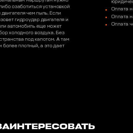
тремальным маршрутам нужно
юридичес
либо озаботиться установкой
Оплата н
 двигателя чем пыль. Если
Оплата н
ызовет гидроудар двигателя и
Оплата ч
ыли автомобиль еще может
абор холодного воздуха. Без
странства под капотом. А там
 более плотный, а это дает
ЗАИНТЕРЕСОВАТЬ