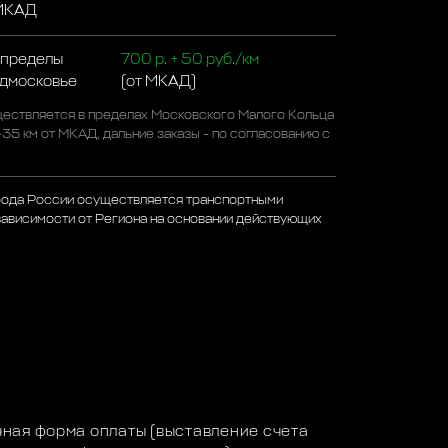
 МКАД
 пределы
700 р. + 50 руб./км
одмосковье
(от МКАД)
ествляется в пределах Московского Малого Кольца
-35 км от МКАД, дальние заказы - по согласованию с
рода России осуществляется транспортными
зависимости от Региона на основании действующих
а
ная форма оплаты (выставление счета