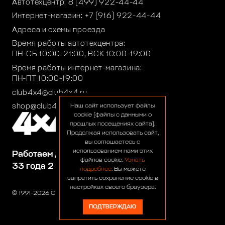
Автотехцентр:
8 (499) 922-44-44
Интернет-магазин:
+7 (916) 922-44-44
Адреса и схемы проезда
Время работы автотехцентра:
ПН-СБ 10:00-21:00, ВСК 10:00-19:00
Время работы интернет-магазина:
ПН-ПТ 10:00-19:00
club4x4@club4x4.ru
shop@club4x4.ru
Наш сайт использует файлы
cookie (файлы с данными о
прошлых посещениях сайта).
Продолжая использовать сайт,
вы соглашаетесь с
использованием нами этих
Работаем для вас:
файлов cookie.
Узнать
33 года 2 месяца 22 дня
подробнее
. Вы можете
запретить сохранение cookie в
настройках своего браузера.
© 1991-2026 ООО «Сервис 4х4»
ПОДТВЕРЖДАЮ