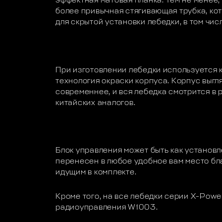
эффектная матовая планка. Тем не менее,
более привычная стягивающая трубка, ко
для скрытой установки лебедки, в том чис
При изготовлении лебедки используется 
технология окраски корпуса. Корпус выгл
современнее, и вся лебедка смотрится в
китайских аналогов.
Блок управления может быть как установле
перенесен в любое удобное вам место бл
идущим в комплекте.
Кроме того, на все лебедки серии X-Pow
радиоуправления W1003.