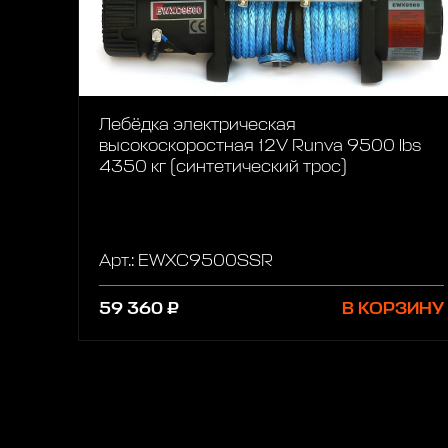
Лебёдка электрическая
высокоскоростная 12V Runva 9500 lbs
4350 кг (синтетический трос)
Арт.: EWXC9500SSR
59 360 ₽
В КОРЗИНУ