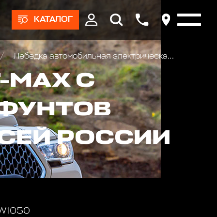
КАТАЛОГ
Лебедка автомобильная электрическая T-Max X-Power HEW-8500 12В
-MAX С
 ФУНТОВ
ВСЕЙ РОССИИ
 W1050