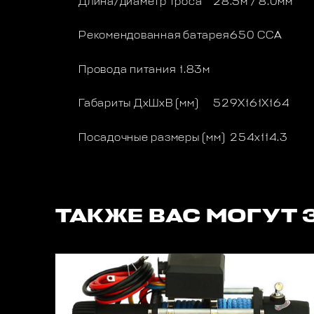
Длина/диаметр троса
28.5м / 8.0мм
Рекомендованная батарея
650 CCA
Провода питания
1.83м
Габариты ДхШхВ (мм)
529X161X164
Посадочные размеры (мм)
254х114.3
ТАКЖЕ ВАС МОГУТ 