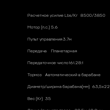
Расчетное усилие Lbs/Кг
8500/3850
Мотор (л.с.)
5.6
Пульт управления
3.7м
Передача
Планетарная
Передаточное число
161.28:1
Тормоз
Автоматический в барабане
Диаметр/ширина барабана(мм)
63,5x2
Вес (Кг)
35