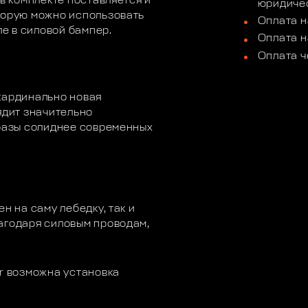
 в комплекте поставляется и
юридичес
торую можно использовать
Оплата н
ле в силовой бампер.
Оплата н
Оплата ч
кардинально новая
ядит значительно
 разы солиднее современных
н на саму лебедку, так и
агодаря силовым проводам,
er возможна установка