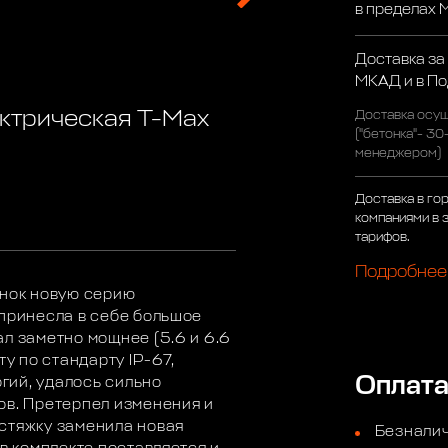
в пределах
Доставка за
МКАД и в П
ктрическая T-Max
Доставка осущ
("бетонка"- 30
менеджером)
Доставка в го
компаниями в 
тарифов.
Подробнее
ынок новую серию
 принесла в себе большое
л заметно мощнее (5.6 и 6.6
ту по стандарту IP-67,
Оплат
гий, удалось сильно
ов. Претерпел изменения и
стяжку заменила новая
Безналич