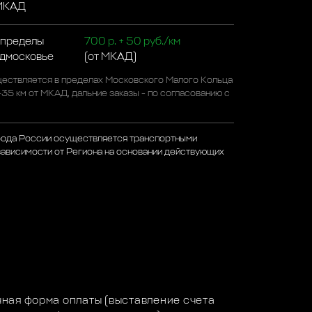
 МКАД
 пределы
700 р. + 50 руб./км
одмосковье
(от МКАД)
ествляется в пределах Московского Малого Кольца
-35 км от МКАД, дальние заказы - по согласованию с
рода России осуществляется транспортными
зависимости от Региона на основании действующих
а
ная форма оплаты (выставление счета